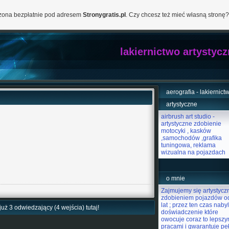
orzona bezpłatnie pod adresem
Stronygratis.pl
. Czy chcesz też mieć własną stronę?
lakiernictwo artystyc
aerografia - lakiernict
artystyczne
airbrush art studio -
artystyczne zdobienie
motocyki , kasków
,samochodów ,grafika
tuningowa, reklama
wizualna na pojazdach
o mnie
Zajmujemy się artystyc
zdobieniem pojazdów o
lat ; przez ten czas naby
już 3 odwiedzający (4 wejścia) tutaj!
doświadczenie które
owocuje coraz to lepszy
pracami i gwarantuje pe