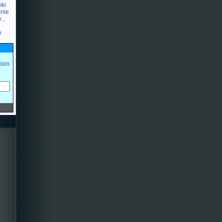
wki
nie
 ,
e
oim