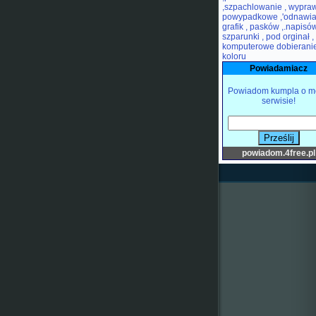
,szpachlowanie , wypra
powypadkowe ,'odnawia
grafik , pasków ,.napisów
szparunki , pod orginał ,
komputerowe dobierani
koloru
Powiadamiacz
Powiadom kumpla o m
serwisie!
powiadom.4free.pl