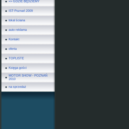
=> GDZIE BĘDZIEMY
IST-Poznań 2009
lokal ściana
auto reklama
Kontakt
oferta
TOPLISTE
Księga gości
MOTOR SHOW - POZNAŃ
2010
na sprzedaż