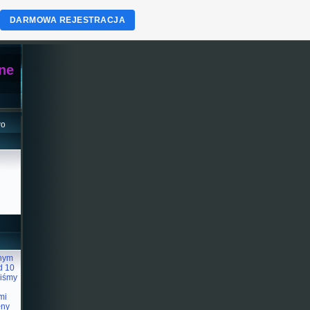
DARMOWA REJESTRACJA
zne
wo
znym
d 10
liśmy
mi
łny