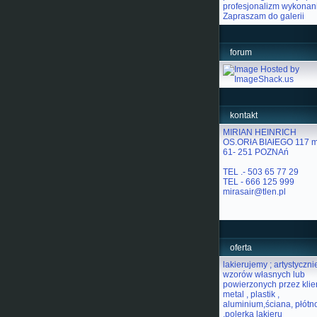
profesjonalizm wykonan
Zapraszam do galerii
forum
kontakt
MIRIAN HEINRICH
OS.ORłA BIAłEGO 117 m
61- 251 POZNAń
TEL .- 503 65 77 29
TEL - 666 125 999
mirasair@tlen.pl
oferta
lakierujemy ; artystyczni
wzorów własnych lub
powierzonych przez klien
metal , plastik ,
aluminium,ściana, płótn
,polerka lakieru