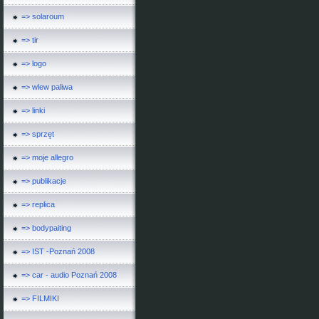
=> solaroum
=> tir
=> logo
=> wlew paliwa
=> linki
=> sprzęt
=> moje allegro
=> publikacje
=> replica
=> bodypaiting
=> IST -Poznań 2008
=> car - audio Poznań 2008
=> FILMIKI