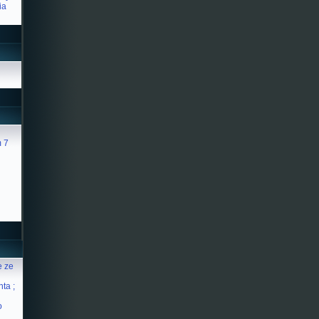
ia
 7
e ze
ta ;
o