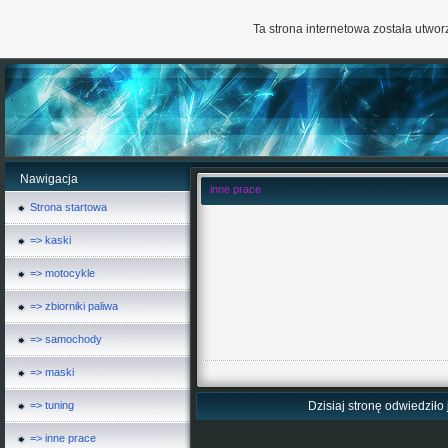
Ta strona internetowa została utw
Nawigacja
inne prace
Strona startowa
=> kaski
=> motocykle
=> zbiorniki paliwa
=> samochody
=> maski
=> tuning
Dzisiaj stronę odwiedziło 
=> inne prace