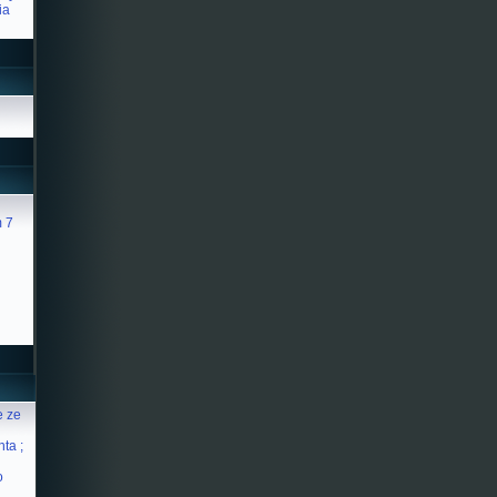
ia
 7
e ze
ta ;
o