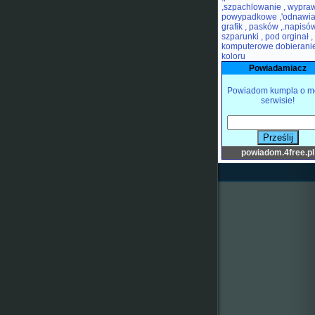
,szpachlowanie , wypra
powypadkowe ,'odnawia
grafik , pasków ,.napisów
szparunki , pod orginał ,
komputerowe dobierani
koloru
Powiadamiacz
Powiadom kumpla o m
serwisie!
powiadom.4free.pl