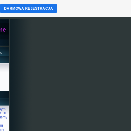
DARMOWA REJESTRACJA
zne
wo
znym
d 10
liśmy
mi
łny