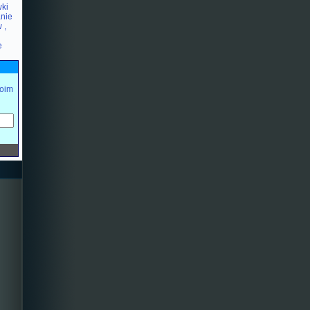
wki
nie
 ,
e
oim