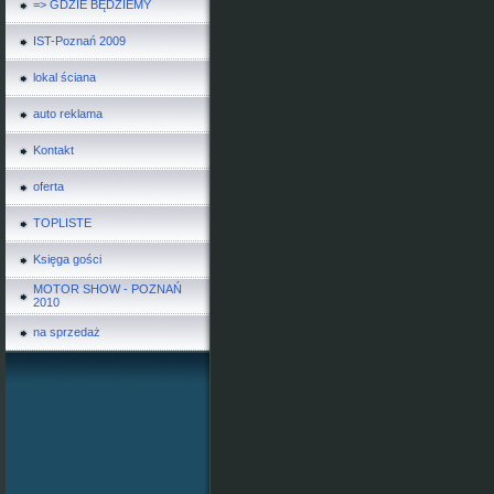
=> GDZIE BĘDZIEMY
IST-Poznań 2009
lokal ściana
auto reklama
Kontakt
oferta
TOPLISTE
Księga gości
MOTOR SHOW - POZNAŃ
2010
na sprzedaż